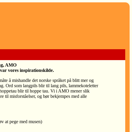
ing, AMO
var vores inspirationskilde.
 måte å mishandle det norske språket på blitt mer og
g. Ord som langpils blir til lang pils, lammekoteletter
g hoppetau blir til hoppe tau. Vi i AMO mener slik
re til misforståelser, og bør bekjempes med alle
øv at pege med musen)