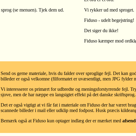
 sprog (se menuen). Tjek dem ud.
Vi
rykker
ud
med sproget.
Fiduso - udelt begejstring!
Det siger du
ikke
!
Fiduso kæmper mod or
d
kl
Send os gerne materiale, hvis du falder over sproglige fejl. Det kan god
billeder er også velkomne (filformatet er uvæsentligt, men JPG fylder m
Vi interesserer os primært for udbredte og meningsforstyrrende fejl. T
sjove, men de har næppe en langsigtet effekt på det danske skriftsprog.
Det er også vigtigt at vi får fat i materiale om Fiduso der har været bra
scannede billeder i mail eller udklip med fodpost. Husk præcis kildeang
Bemærk også at Fiduso kun optager indlæg der er mærket med
afsend