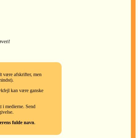
ø
v
e
ri!
t være afskrifter, men
indst).
rykfejl kan være ganske
gt i medierne. Send
ivelse.
erens fulde navn
.