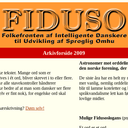
Arkivforside 2009
Astronomer mot orddel
den norske forening, der 
ske tekster. Mange ord som er
s i ét ord, bliver skrevet i to eller flere.
De siste åra har en helt ny
 alle stavekontroller håndterer
mer vanlig, nemlig orddelin
ke bedre af at man som dansker ser flere
blir til lamme koteletter o
selv er fint nok), for engelske ord skal
språkvandalisme lett kan fø
lovlige midler.
 særskrivning?
Døm selv!
Mulige Fidusoslogans
(pr
Et ord er
et ord
.