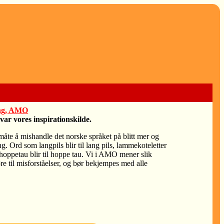
ing, AMO
var vores inspirationskilde.
 måte å mishandle det norske språket på blitt mer og
g. Ord som langpils blir til lang pils, lammekoteletter
g hoppetau blir til hoppe tau. Vi i AMO mener slik
re til misforståelser, og bør bekjempes med alle