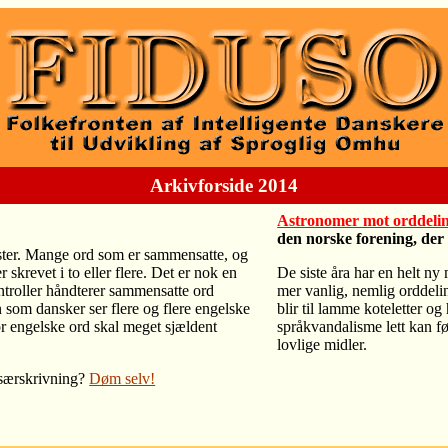
Arkivforside 2014
Astronomer mot orddel
den norske forening, der 
kster. Mange ord som er sammensatte, og
r skrevet i to eller flere. Det er nok en
De siste åra har en helt ny
ntroller håndterer sammensatte ord
mer vanlig, nemlig orddelin
n som dansker ser flere og flere engelske
blir til lamme koteletter o
 for engelske ord skal meget sjældent
språkvandalisme lett kan fø
lovlige midler.
 særskrivning?
Døm selv!