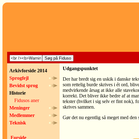
Udgangspunktet
Arkivforside 2014
Sprogfejl
Der har bredt sig en uskik i danske te
som rettelig burde skrives i ét ord, blive
Bevidst sprog
medvirkende årsag at ikke alle staveko
Historie
korrekt. Det bliver ikke bedre af at ma
Fidusos aner
tekster (hvilket i sig selv er fint nok),
skrives sammen.
Meninger
Medlemmer
Gør det nu egentlig så meget med den
Teknisk
Forside