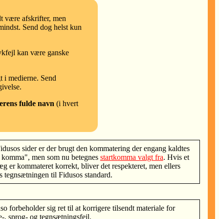
t være afskrifter, men
 mindst. Send dog helst kun
rykfejl kan være ganske
gt i medierne. Send
ivelse.
erens fulde navn
(i hvert
idusos sider er der brugt den kommatering der engang kaldtes
t komma", men som nu betegnes
startkomma valgt fra
. Hvis et
æg er kommateret korrekt, bliver det respekteret, men ellers
es tegnsætningen til Fidusos standard.
so forbeholder sig ret til at korrigere tilsendt materiale for
e-, sprog- og tegnsætningsfejl.