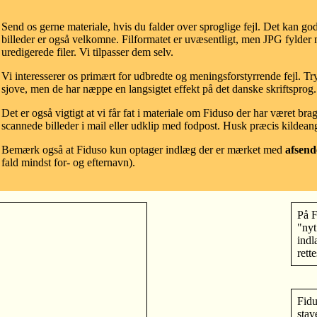
Send os gerne materiale, hvis du falder over sproglige fejl. Det kan god
billeder er også velkomne. Filformatet er uvæsentligt, men JPG fylder
uredigerede filer. Vi tilpasser dem selv.
Vi interesserer os primært for udbredte og meningsforstyrrende fejl. T
sjove, men de har næppe en langsigtet effekt på det danske skriftsprog.
Det er også vigtigt at vi får fat i materiale om Fiduso der har været bra
scannede billeder i mail eller udklip med fodpost. Husk præcis kildeang
Bemærk også at Fiduso kun optager indlæg der er mærket med
afsend
fald mindst for- og efternavn).
På F
"ny
indl
rett
Fidu
stav