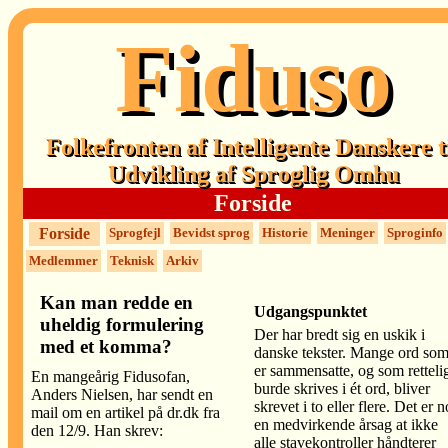
Fiduso
Folkefronten af Intelligente Danskere t
Udvikling af Sproglig Omhu
Forside
Forside
Sprogfejl
Bevidst sprog
Historie
Meninger
Sproginfo
Medlemmer
Teknisk
Arkiv
Kan man redde en
Udgangspunktet
uheldig formulering
Der har bredt sig en uskik i
med et komma?
danske tekster. Mange ord so
er sammensatte, og som retteli
En mangeårig Fidusofan,
burde skrives i ét ord, bliver
Anders Nielsen, har sendt en
skrevet i to eller flere. Det er 
mail om en artikel på dr.dk fra
en medvirkende årsag at ikke
den 12/9. Han skrev:
alle stavekontroller håndterer