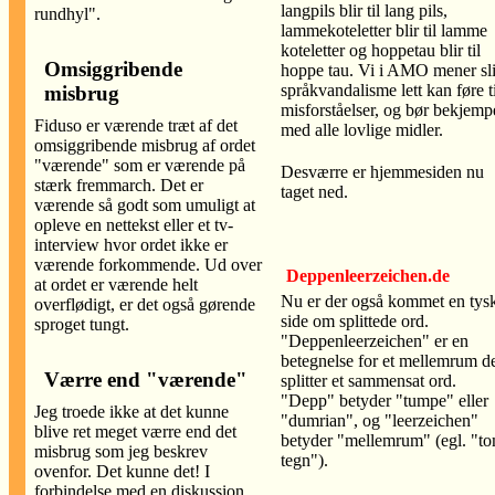
langpils blir til lang pils,
rundhyl".
lammekoteletter blir til lamme
koteletter og hoppetau blir til
Omsiggribende
hoppe tau. Vi i AMO mener sl
språkvandalisme lett kan føre ti
misbrug
misforståelser, og bør bekjemp
Fiduso er værende træt af det
med alle lovlige midler.
omsiggribende misbrug af ordet
"værende" som er værende på
Desværre er hjemmesiden nu
stærk fremmarch. Det er
taget ned.
værende så godt som umuligt at
opleve en nettekst eller et tv-
interview hvor ordet ikke er
værende forkommende. Ud over
Deppenleerzeichen.de
at ordet er værende helt
Nu er der også kommet en tys
overflødigt, er det også gørende
side om splittede ord.
sproget tungt.
"Deppenleerzeichen" er en
betegnelse for et mellemrum d
Værre end "værende"
splitter et sammensat ord.
"Depp" betyder "tumpe" eller
Jeg troede ikke at det kunne
"dumrian", og "leerzeichen"
blive ret meget værre end det
betyder "mellemrum" (egl. "to
misbrug som jeg beskrev
tegn").
ovenfor. Det kunne det! I
forbindelse med en diskussion