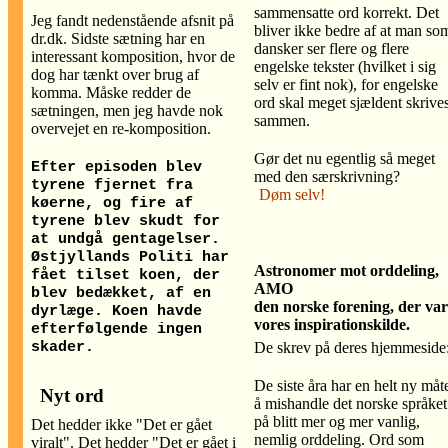
sammensatte ord korrekt. Det
Jeg fandt nedenstående afsnit på
bliver ikke bedre af at man so
dr.dk. Sidste sætning har en
dansker ser flere og flere
interessant komposition, hvor de
engelske tekster (hvilket i sig
dog har tænkt over brug af
selv er fint nok), for engelske
komma. Måske redder de
ord skal meget sjældent skrive
sætningen, men jeg havde nok
sammen.
overvejet en re-komposition.
Gør det nu egentlig så meget
Efter episoden blev
med den særskrivning?
tyrene fjernet fra
Døm selv!
køerne, og fire af
tyrene blev skudt for
at undgå gentagelser.
Østjyllands Politi har
Astronomer mot orddeling,
fået tilset koen, der
AMO
blev bedækket, af en
den norske forening, der var
dyrlæge. Koen havde
vores inspirationskilde.
efterfølgende ingen
skader.
De skrev på deres hjemmeside
De siste åra har en helt ny måt
Nyt ord
å mishandle det norske språket
på blitt mer og mer vanlig,
Det hedder ikke "Det er gået
nemlig orddeling. Ord som
viralt". Det hedder "Det er gået i