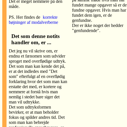
Det er meget nemmere på den
fundet mange opgaver så er de
måde.
fundne opgaver. Hvis man har
fundet dem igen, er de
PS. Her findes de
korrekte
genfundne.
bøjninger af modalverberne
Der er ikke noget der hedder
"genfundende".
Det som denne notits
handler om, er ...
Det jeg nu vil skrive om, er
endnu et fænomen som udvider
sproget med overflødige udtryk.
Det som man kan kende det på,
er at det indledes med "Det
som" efterfulgt af en overflødig
forklaring hvor det som man kan
erstatte det med, er kortere og
nemmere at forstå hvis man
nemlig i stedet bare siger det
man vil udtrykke.
Det som udtryksformen
bevirker, er at man beholder
fokus og spilder andres tid. Det
som man kan bebrejde