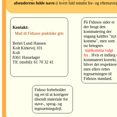
afsenderens fulde navn
(i hvert fald mindst for- og efternavn)
På Fidusos sider er
der brugt den
Kontakt:
kommatering der
Mail til Fidusos praktiske gris
engang kaldtes "nyt
komma", men som
Bertel Lund Hansen
nu betegnes
Kolt Kirkevej 101
startkomma valgt
Kolt
fra
. Hvis et indlæg 
8361 Hasselager
kommateret korrekt,
Tlf. (mobil): 61 70 32 41
bliver det respektere
men ellers rettes
tegnsætningen til
Fidusos standard.
Fiduso forbeholder
sig ret til at korrigere
tilsendt materiale for
stave-, sprog- og
tegnsætningsfejl.