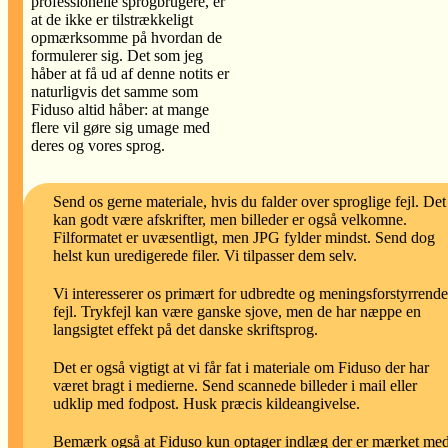
professionelle sprogbrugere, er
at de ikke er tilstrækkeligt
opmærksomme på hvordan de
formulerer sig. Det som jeg
håber at få ud af denne notits er
naturligvis det samme som
Fiduso altid håber: at mange
flere vil gøre sig umage med
deres og vores sprog.
Send os gerne materiale, hvis du falder over sproglige fejl. Det
kan godt være afskrifter, men billeder er også velkomne.
Filformatet er uvæsentligt, men JPG fylder mindst. Send dog
helst kun uredigerede filer. Vi tilpasser dem selv.
Vi interesserer os primært for udbredte og meningsforstyrrende
fejl. Trykfejl kan være ganske sjove, men de har næppe en
langsigtet effekt på det danske skriftsprog.
Det er også vigtigt at vi får fat i materiale om Fiduso der har
været bragt i medierne. Send scannede billeder i mail eller
udklip med fodpost. Husk præcis kildeangivelse.
Bemærk også at Fiduso kun optager indlæg der er mærket me