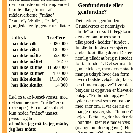
der handlede om et manglende t
Genfundende eller
i korte tillægsformer af
genfundne?
mådesverberne ("måtte",
"kunne", "skulle", "ville")
Det hedder "genfunden".
googlede jeg følgende resultater:
Grundverbet er naturligvis
"finde" som i kort tillægsform 
den der kan bruges som
Udtryk
Træffere
tillægsord - hedder "fundet".
har ikke ville
2'080'000
Imidlertid findes der også en
har ikke villet
185'000
anden kort tillægsform. Det er
har ikke måtte
553'000
nemlig tilladt at brug n i stedet
har ikke måttet
9'210
for t: "funden". Det ser man tit
har ikke kunne
11'600'000
gamle tekster, men der er stadi
har ikke kunnet
410'000
mange udtryk hvor den form
har ikke skulle
1'110'000
lever i bedste velgående, f.eks.
"en bunden opgave" hvor det
har ikke skullet
14'800
betyder at opgaven er blevet é
pålagt. "En bundet opgave"
Lad os tage konsekvensen med
lyder nærmest som en mappe
det samme (med "måtte" som
med snor om. Hvis der nu er
eksempel). Fra nu af skal det
mange opgaver, skal "bunden"
kun hedde "måtte" uanset
bøjes i flertal, og der hedder de
person og tid:
"bundne" idet et e falder væk
at måtte, jeg måtte, jeg måtte,
(mange bundne opgaver). Helt
jeg har måtte
på samme måde hvis man har